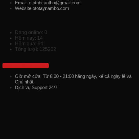
Email: ototnbcantho@gmail.com
Website:ototaynambo.com
THỐNG KÊ TRUY CẬP
Đang online: 0
Hôm nay: 14
Hôm qua: 64
Tổng lượt: 125202
Hotline: 0936007840
Giờ mở cửa: Từ 8:00 - 21:00 hằng ngày, kể cả ngày lễ và
Chủ nhật.
Dịch vụ Support 24/7
Fanpage Facebook