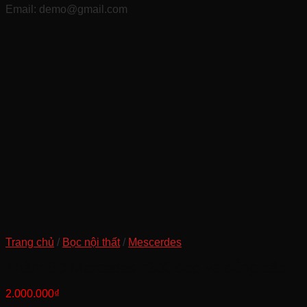
Email: demo@gmail.com
Trang chủ
/
Bọc nội thất
/
Mescerdes
Thảm 6D Mercedes c300 đẹp và đẳng cấp
2.000.000
₫