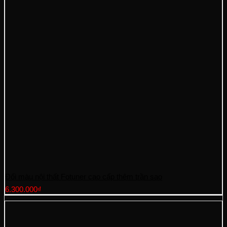
Đổi màu nội thất Fotuner cao cấp thêm trần sao
6.300.000
₫