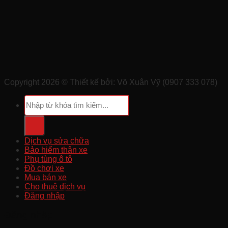
Copyright 2026 ©
Thiết kế bởi: Võ Xuân Vỹ (0907 333 078)
Tìm
kiếm:
Dịch vụ sửa chữa
Bảo hiểm thân xe
Phụ tùng ô tô
Đồ chơi xe
Mua bán xe
Cho thuê dịch vụ
Đăng nhập
Đăng nhập