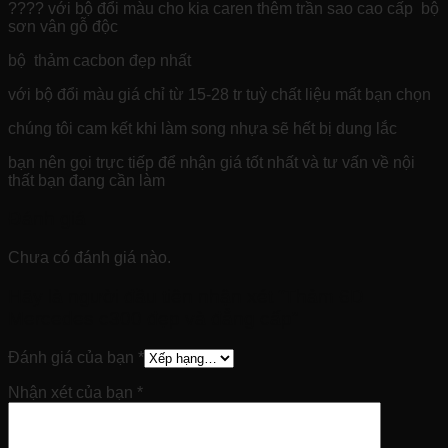
???? với bộ đổi màu cho kia caren thêm trần sao cao cấp bộ
sơn vân gỗ độc
bộ thảm cacbon đẹp nhất
với bộ đổi màu giá chỉ từ 15-28 tr tuỳ chất liệu mất bạn chọn
chúng tôi cam kết khi làm song nhựa sẽ hết bị dung lắc
bạn nên gọi trực tiếp để nhận giá tốt nhất và tư vấn về nội
thất bạn đang cần làm
Đánh giá
Chưa có đánh giá nào.
Hãy là người đầu tiên nhận xét “Thảm 6D
Mercedes c300 đẹp và đẳng cấp”
Đánh giá của bạn
*
Nhận xét của bạn
*