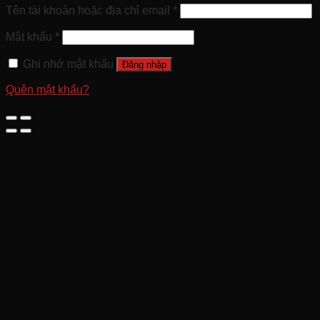
Tên tài khoản hoặc địa chỉ email
*
Mật khẩu
*
Ghi nhớ mật khẩu
Đăng nhập
Quên mật khẩu?