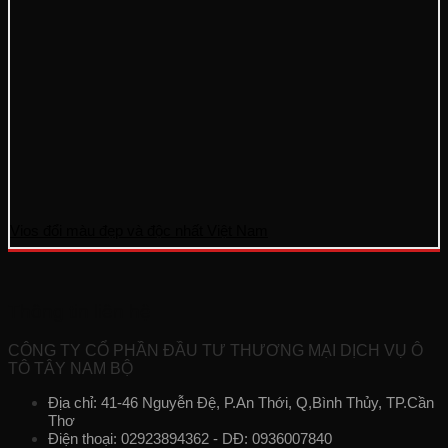
Vios đổi màu đẹp và độc nhất Việt Nam
Thông tin liên hệ
CÔNG TY CỔ PHẦN ĐẦU TƯ THƯƠNG MẠI DỊCH VỤ Ô
TÔ TÂY NAM BỘ
Địa chỉ: 41-46 Nguyễn Đệ, P.An Thới, Q,Bình Thủy, TP.Cần
Thơ
Điện thoại: 02923894362 - DĐ: 0936007840